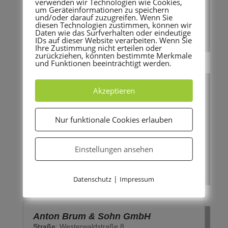
verwenden wir Technologien wie Cookies,
Telefon:
069 / 91398944
um Geräteinformationen zu speichern
und/oder darauf zuzugreifen. Wenn Sie
Webseite:
http://www.sguu.de/
diesen Technologien zustimmen, können wir
E-Mail:
post@sguu.de
Daten wie das Surfverhalten oder eindeutige
IDs auf dieser Website verarbeiten. Wenn Sie
Ihre Zustimmung nicht erteilen oder
zurückziehen, könnten bestimmte Merkmale
und Funktionen beeinträchtigt werden.
Schreinerwerkstätte Alois Mathes
Akzeptieren
Straße:
Orber Straße 40
Ort:
60386 Frankfurt am Main
Ortsteil:
Fechenheim
Nur funktionale Cookies erlauben
Telefon:
069 412045
FAX:
069 416134
Einstellungen ansehen
E-Mail:
info@schreinerei-mathes.de
Webseite:
www.schreinerei-mathes.de
|
Datenschutz
Impressum
Anton Brum & Sohn GmbH
Straße
: Westerwaldstraße 8