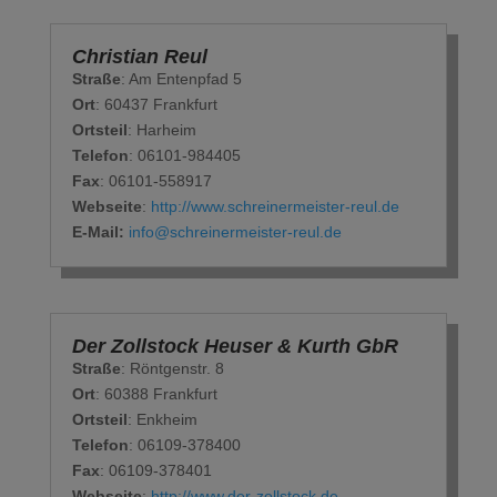
Christian Reul
Straße
: Am Entenpfad 5
Ort
: 60437 Frankfurt
Ortsteil
: Harheim
Telefon
: 06101-984405
Fax
: 06101-558917
Webseite
:
http://www.schreinermeister-reul.de
E-Mail:
info@schreinermeister-reul.de
Der Zollstock Heuser & Kurth GbR
Straße
: Röntgenstr. 8
Ort
: 60388 Frankfurt
Ortsteil
: Enkheim
Telefon
: 06109-378400
Fax
: 06109-378401
Webseite
:
http://www.der-zollstock.de