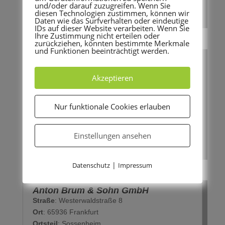
und/oder darauf zuzugreifen. Wenn Sie
E-Mail:
post@sguu.de
diesen Technologien zustimmen, können wir
Daten wie das Surfverhalten oder eindeutige
IDs auf dieser Website verarbeiten. Wenn Sie
Ihre Zustimmung nicht erteilen oder
zurückziehen, könnten bestimmte Merkmale
und Funktionen beeinträchtigt werden.
Schreinerwerkstätte Alois Mathes
Straße:
Orber Straße 40
Akzeptieren
Ort:
60386 Frankfurt am Main
Ortsteil:
Fechenheim
Telefon:
069 412045
Nur funktionale Cookies erlauben
FAX:
069 416134
E-Mail:
info@schreinerei-mathes.de
Einstellungen ansehen
Webseite:
www.schreinerei-mathes.de
|
Datenschutz
Impressum
Anton Brum & Sohn GmbH
Straße
: Westerwaldstraße 8
Ort
: 65936 Frankfurt
Ortsteil
: Sossenheim