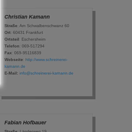
Christian Kamann
Straße
: Am Schwalbenschwanz 60
Ort
: 60431 Frankfurt
Ortsteil
: Eschersheim
Telefon
: 069-517294
Fax
: 069-95116839
Webseite
:
http://www.schreinerei-
kamann.de
E-Mail:
info@schreinerei-kamann.de
Fabian Hofbauer
Straße
: Länderweg 19.