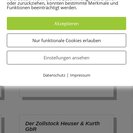
oder zurückziehen, könnten bestimmte Merkmale und
Funktionen beeinträchtigt werden.
Anton Brum & Sohn GmbH
Akzeptieren
Straße
: Westerwaldstraße 8
Ort
: 65936 Frankfurt
Ortsteil
: Sossenheim
Nur funktionale Cookies erlauben
Telefon
: 069-340019-0
Fax
: 069-340019-16
Einstellungen ansehen
Webseite:
http://www.brum-
innenausbau.de
E-Mail
:
brum@brum-innenausbau.de
|
Datenschutz
Impressum
Der Zollstock Heuser & Kurth
GbR