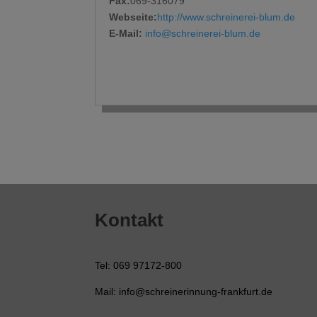
Fax:
069-316079
Webseite:
http://www.schreinerei-blum.de
E-Mail:
info@schreinerei-blum.de
Kontakt
Tel: 069 97172-800
Mail: info@schreinerinnung-frankfurt.de