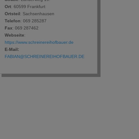
Ort
: 60599 Frankfurt
Ortsteil
: Sachsenhausen
Telefon
: ‭069 285287‬
Fax
: 069 287462‬
Webseite
:
https://www.schreinereihofbauer.de
E-Mail:
FABIAN@SCHREINEREIHOFBAUER.DE