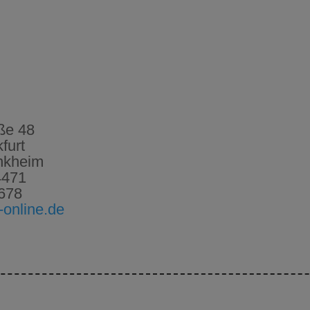
ße 48
furt
nkheim
4471
678
online.de