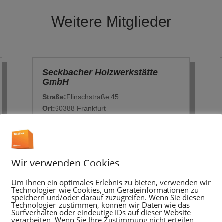
Weitere Mitglieder
Seckbacher Holzwerkstätte
GmbH
Straße:
Flinschstraße 45
Ort:
60388 Frankfurt
Ortsteil:
Seckbach
Telefon:
069 / 476212
E-Mail:
info@seckbacher-
holzwerkstaette.de
Wir verwenden Cookies
Um Ihnen ein optimales Erlebnis zu bieten, verwenden wir
Technologien wie Cookies, um Geräteinformationen zu
speichern und/oder darauf zuzugreifen. Wenn Sie diesen
Technologien zustimmen, können wir Daten wie das
Surfverhalten oder eindeutige IDs auf dieser Website
verarbeiten. Wenn Sie Ihre Zustimmung nicht erteilen