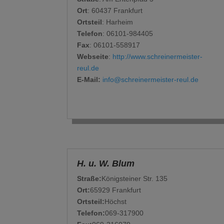
Ort
: 60437 Frankfurt
Ortsteil
: Harheim
Telefon
: 06101-984405
Fax
: 06101-558917
Webseite
:
http://www.schreinermeister-
reul.de
E-Mail:
info@schreinermeister-reul.de
H. u. W. Blum
Straße:
Königsteiner Str. 135
Ort:
65929 Frankfurt
Ortsteil:
Höchst
Telefon:
069-317900