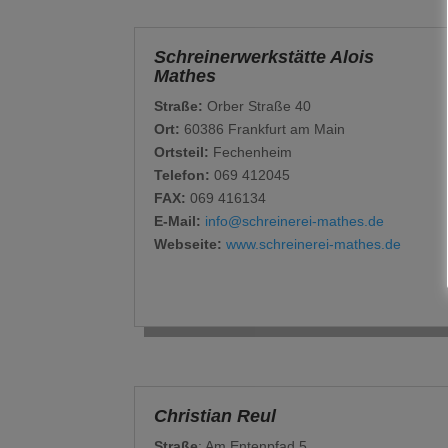
Schreinerwerkstätte Alois
Mathes
Straße:
Orber Straße 40
Ort:
60386 Frankfurt am Main
Ortsteil:
Fechenheim
Telefon:
069 412045
FAX:
069 416134
E-Mail:
info@schreinerei-mathes.de
Webseite:
www.schreinerei-mathes.de
Christian Reul
Straße
: Am Entenpfad 5